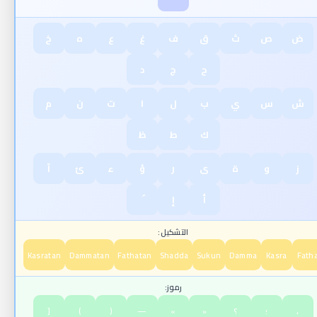
ض
ص
ث
ق
ف
غ
ع
ه
خ
ح
ج
د
ش
س
ي
ب
ل
ا
ت
ن
م
ك
ط
ظ
ز
و
ة
ى
ر
ؤ
ء
ئ
آ
أ
إ
التشكيل:
Kasratan
Dammatan
Fathatan
Shadda
Sukun
Damma
Kasra
Fath
رموز:
،
؛
؟
«
»
—
(
)
[