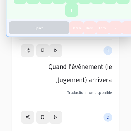
بِسْمِ اللَّهِ الرَّحْمَٰنِ الرَّحِيمِ
]
Space
Damm
Kasr
Fath
?
,
Versets de la sourate
sur
10
versets
96
1
Quand l'événement (le
Jugement) arrivera,
Traduction non disponible
2