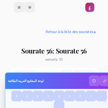
ع
Toggle theme
Retour à la liste des sourates
Sourate 56: Sourate 56
10 versets
لوحة المفاتيح العربية الطائفة
٩
٨
٧
٦
٥
٤
٣
٢
١
٠