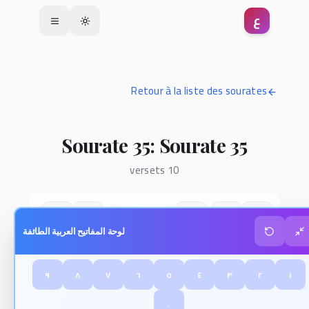
ع
Toggle theme
Retour à la liste des sourates
Sourate 35: Sourate 35
10 versets
لوحة المفاتيح العربية الطائفة
٩
٨
٧
٦
٥
٤
٣
٢
١
٠