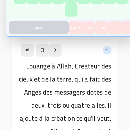
بِسْمِ اللَّهِ الرَّحْمَٰنِ الرَّحِيمِ
]
Space
Damm
Kasr
Fath
?
,
Versets de la sourate
sur
10
versets
45
1
Louange à Allah, Créateur des
cieux et de la terre, qui a fait des
Anges des messagers dotés de
deux, trois ou quatre ailes. Il
ajoute à la création ce qu'Il veut,