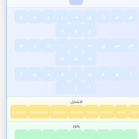
ض
ص
ث
ق
ف
غ
ع
ه
خ
ح
ج
د
ش
س
ي
ب
ل
ا
ت
ن
م
ك
ط
ظ
ز
و
ة
ى
ر
ؤ
ء
ئ
آ
أ
إ
التشكيل:
Kasratan
Dammatan
Fathatan
Shadda
Sukun
Damma
Kasra
Fath
رموز:
،
؛
؟
«
»
—
(
)
[