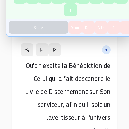
بِسْمِ اللَّهِ الرَّحْمَٰنِ الرَّحِيمِ
]
Space
Damm
Kasr
Fath
?
,
Versets de la sourate
sur
10
versets
77
1
Qu'on exalte la Bénédiction de
Celui qui a fait descendre le
Livre de Discernement sur Son
serviteur, afin qu'il soit un
avertisseur à l'univers.