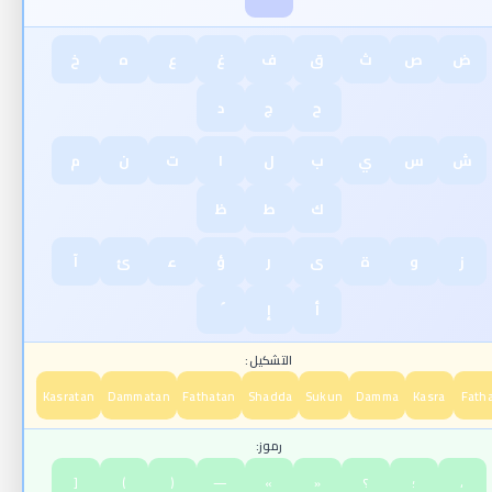
ض
ص
ث
ق
ف
غ
ع
ه
خ
ح
ج
د
ش
س
ي
ب
ل
ا
ت
ن
م
ك
ط
ظ
ز
و
ة
ى
ر
ؤ
ء
ئ
آ
أ
إ
التشكيل:
Kasratan
Dammatan
Fathatan
Shadda
Sukun
Damma
Kasra
Fath
رموز:
،
؛
؟
«
»
—
(
)
[