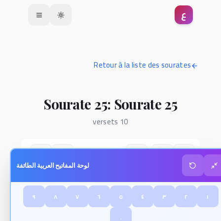
ع
Toggle theme
Retour à la liste des sourates
Sourate 25: Sourate 25
10 versets
لوحة المفاتيح العربية الطائفة
٩
٨
٧
٦
٥
٤
٣
٢
١
٠